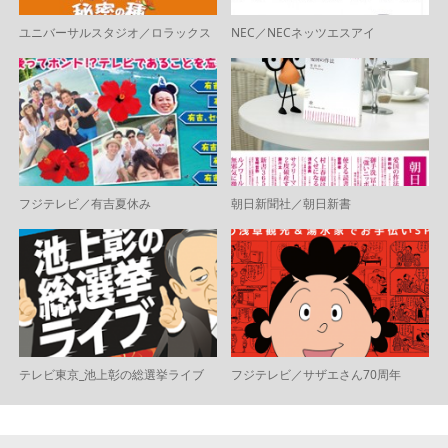
ユニバーサルスタジオ／ロラックス
NEC／NECネッツエスアイ
フジテレビ／有吉夏休み
朝日新聞社／朝日新書
テレビ東京_池上彰の総選挙ライブ
フジテレビ／サザエさん70周年