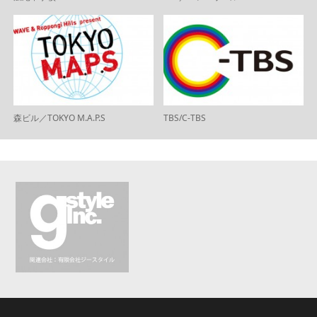
森ビル／TOKYO M.A.P.S
TBS/C-TBS