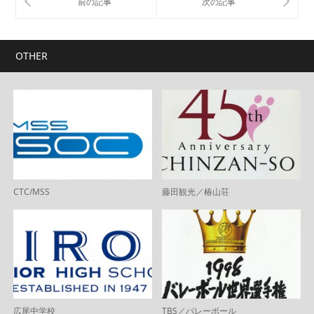
OTHER
CTC/MSS
藤田観光／椿山荘
広尾中学校
TBS／バレーボール