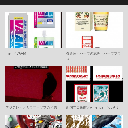
meiji／VAAM
養命酒／ハーブの恵み・ハーブプラ
ス
フジテレビ／カラマーゾフの兄弟
新国立美術館／American Pop Art